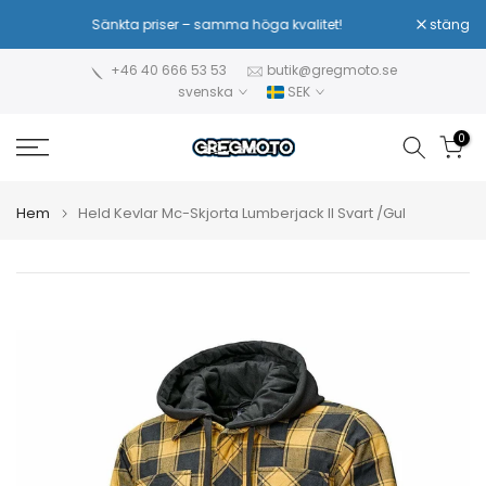
Hoppa
Sänkta priser – samma höga kvalitet!
stäng
till
innehåll
+46 40 666 53 53
butik@gregmoto.se
svenska
SEK
0
Hem
Held Kevlar Mc-Skjorta Lumberjack II Svart /Gul