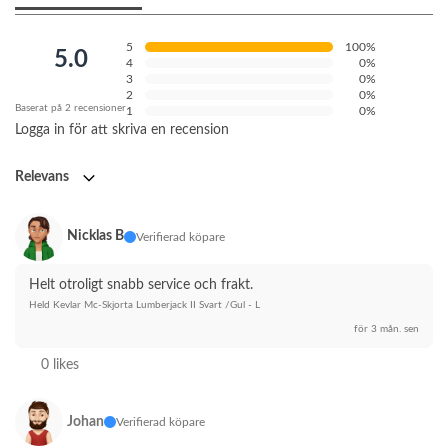
5
100%
5.0
4
0%
3
0%
2
0%
Baserat på 2 recensioner
1
0%
Logga in för att skriva en recension
Relevans
Nicklas B
Verifierad köpare
Helt otroligt snabb service och frakt.
Held Kevlar Mc-Skjorta Lumberjack II Svart /Gul - L
för 3 mån. sen
0 likes
Johan
Verifierad köpare