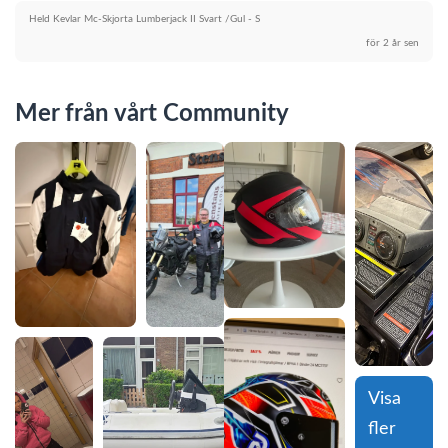
Held Kevlar Mc-Skjorta Lumberjack II Svart /Gul - S
för 2 år sen
Mer från vårt Community
Visa 
fler 