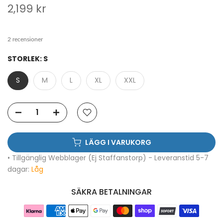
2,199 kr
2 recensioner
STORLEK:
S
S
M
L
XL
XXL
LÄGG I VARUKORG
• Tillgänglig Webblager (Ej Staffanstorp) - Leveranstid 5-7
dagar:
Låg
SÄKRA BETALNINGAR