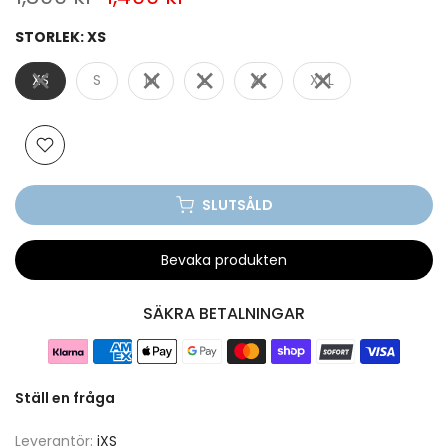
STORLEK:
XS
XS
S
M
L
XL
XXL
SLUTSÅLD
Bevaka produkten
SÄKRA BETALNINGAR
Ställ en fråga
Leverantör:
iXS