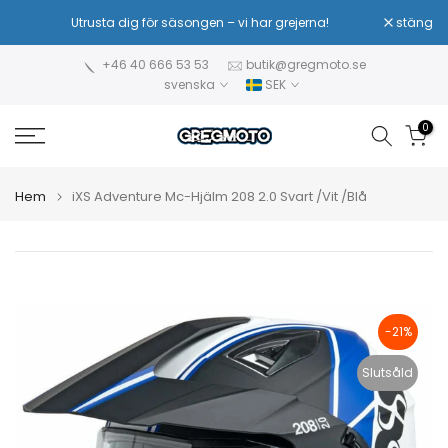
Hoppa
Utrusta dig för säsongen – vi har grejerna!
stäng
Sä
till
innehåll
+46 40 666 53 53
butik@gregmoto.se
svenska
SEK
0
Hem
iXS Adventure Mc-Hjälm 208 2.0 Svart /Vit /Blå
-21%
Slutsåld