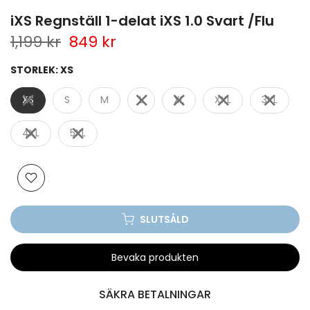
iXS Regnställ 1-delat iXS 1.0 Svart /Flu
1,199 kr
849 kr
STORLEK:
XS
XS
S
M
L
XL
XXL
3XL
4XL
5XL
SLUTSÅLD
Bevaka produkten
SÄKRA BETALNINGAR