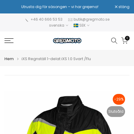
Hoppa
Utrusta dig för säsongen – vi har grejerna!
stäng
Sä
till
innehåll
+46 40 666 53 53
butik@gregmoto.se
svenska
SEK
0
Hem
iXS Regnställ 1-delat iXS 1.0 Svart /Flu
-29%
Slutsåld