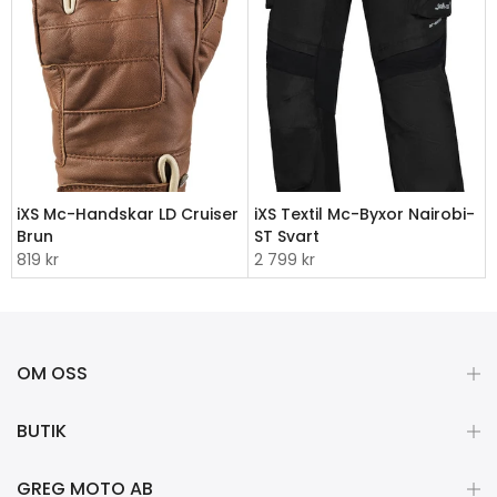
iXS Mc-Handskar LD Cruiser
iXS Textil Mc-Byxor Nairobi-
Brun
ST Svart
819 kr
2 799 kr
OM OSS
BUTIK
GREG MOTO AB