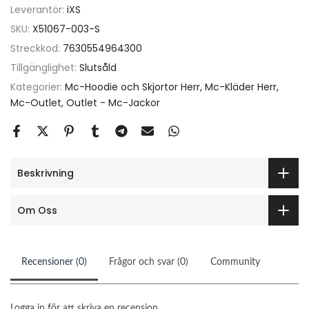
Leverantör:
iXS
SKU:
X51067-003-S
Streckkod:
7630554964300
Tillgänglighet:
Slutsåld
Kategorier:
Mc-Hoodie och Skjortor Herr
Mc-Kläder Herr
Mc-Outlet
Outlet - Mc-Jackor
Beskrivning
Om Oss
Recensioner (0)
Frågor och svar (0)
Community
Logga in för att skriva en recension