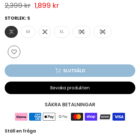
2,399 kr
1,899 kr
STORLEK:
S
S
M
L
XL
XXL
3XL
SLUTSÅLD
Bevaka produkten
SÄKRA BETALNINGAR
Ställ en fråga