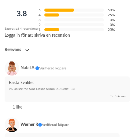
5
50%
3.8
4
25%
3
0%
2
0%
Baserat på 4 recensioner
1
25%
Logga in för att skriva en recension
Relevans
Nabil A.
Verifierad köpare
Bästa kvalitet
iXS Unisex Mc-Skor Classic Nubuk 2.0 Svart - 38
för 3 år sen
1 like
Werner R
Verifierad köpare