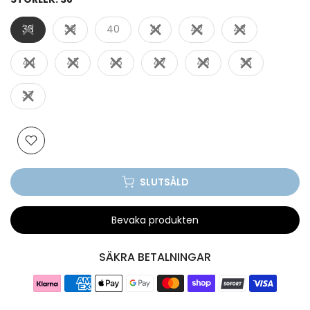
38
39
40
41
42
43
44
45
46
47
48
36
37
SLUTSÅLD
Bevaka produkten
SÄKRA BETALNINGAR