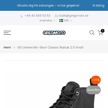
Hoppa
Utrusta dig för säsongen – vi har grejerna!
stäng
Sä
till
innehåll
+46 40 666 53 53
butik@gregmoto.se
svenska
SEK
0
Hem
iXS Unisex Mc-Skor Classic Nubuk 2.0 Svart
-25%
Slutsåld