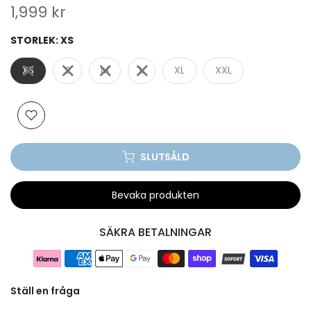
1,999 kr
STORLEK:
XS
XS
S
M
L
XL
XXL
SLUTSÅLD
Bevaka produkten
SÄKRA BETALNINGAR
Ställ en fråga