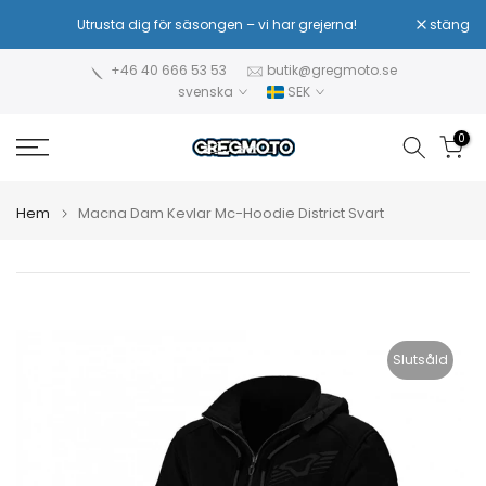
Hoppa
Utrusta dig för säsongen – vi har grejerna!
stäng
Sä
till
innehåll
+46 40 666 53 53
butik@gregmoto.se
svenska
SEK
0
Hem
Macna Dam Kevlar Mc-Hoodie District Svart
Slutsåld