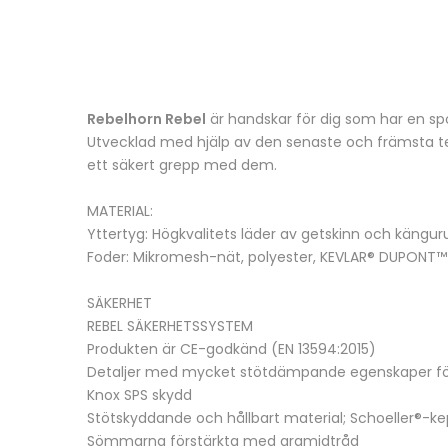
Rebelhorn Rebel
är handskar för dig som har en spor
Utvecklad med hjälp av den senaste och främsta tek
ett säkert grepp med dem.
MATERIAL:
Yttertyg: Högkvalitets läder av getskinn och kängur
Foder: Mikromesh-nät, polyester, KEVLAR® DUPONT™
SÄKERHET
REBEL SÄKERHETSSYSTEM
Produkten är CE-godkänd (EN 13594:2015)
Detaljer med mycket stötdämpande egenskaper för
Knox SPS skydd
Stötskyddande och hållbart material; Schoeller®-ke
Sömmarna förstärkta med aramidtråd