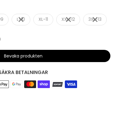
09
L-10
XL-11
XXL-12
3XL-13
Bevaka produkten
SÄKRA BETALNINGAR