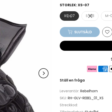
STORLEK:
XS-07
XS-07
S-08
M-
SLUTSÅLD
Ställ en fråga
Leverantör:
Rebelhorn
SKU:
RH-GLV-REBEL_01_XS
Streckkod: