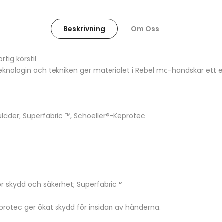
Beskrivning
Om Oss
tig körstil
nologin och tekniken ger materialet i Rebel mc-handskar ett ef
uläder; Superfabric ™, Schoeller®-Keprotec
 skydd och säkerhet; Superfabric™
protec ger ökat skydd för insidan av händerna.