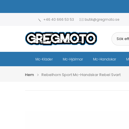
Hoppa
till
innehåll
+46 40 666 53 53
butik@gregmoto.se
Mc-Kläder
Mc-Hjälmar
Mc-Handskar
M
Hem
Rebelhorn Sport Mc-Handskar Rebel Svart