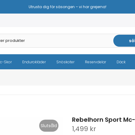
Sänkta priser – samma höga kvalitet!
sö
c-Skor
Endurokläder
Snöskoter
Reservdelar
Däck
Rebelhorn Sport Mc
Slutsåld
1,499 kr