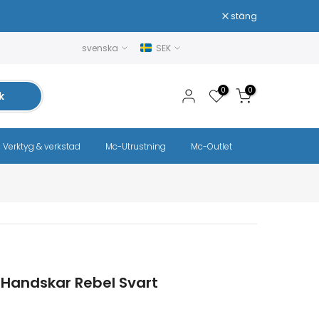
stäng
svenska
SEK
0
0
k
Verktyg & verkstad
Mc-Utrustning
Mc-Outlet
-Handskar Rebel Svart