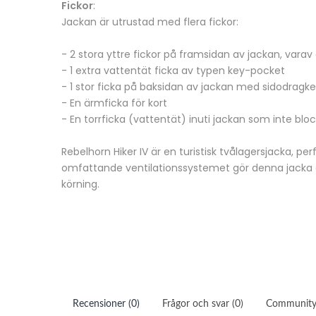
Fickor
:
Jackan är utrustad med flera fickor:
- 2 stora yttre fickor på framsidan av jackan, varav
- 1 extra vattentät ficka av typen key-pocket
- 1 stor ficka på baksidan av jackan med sidodragke
- En ärmficka för kort
- En torrficka (vattentät) inuti jackan som inte bloc
Rebelhorn Hiker IV är en turistisk tvålagersjacka, 
omfattande ventilationssystemet gör denna jacka ex
körning.
Recensioner (0)
Frågor och svar (0)
Communit