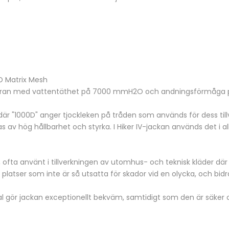
3D Matrix Mesh
bran med vattentäthet på 7000 mmH2O och andningsförmåga 
 där "1000D" anger tjockleken på tråden som används för dess til
av hög hållbarhet och styrka. I Hiker IV-jackan används det i a
 ofta använt i tillverkningen av utomhus- och teknisk kläder där 
 platser som inte är så utsatta för skador vid en olycka, och bidra
gör jackan exceptionellt bekväm, samtidigt som den är säker o