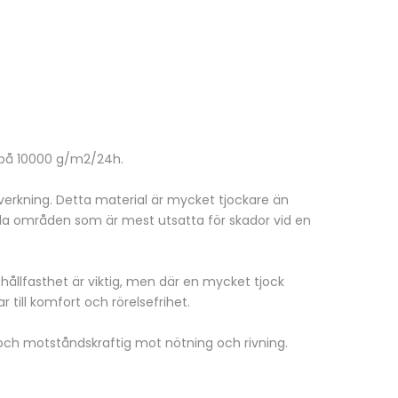
på 10000 g/m2/24h.
lverkning. Detta material är mycket tjockare än
lla områden som är mest utsatta för skador vid en
hållfasthet är viktig, men där en mycket tjock
r till komfort och rörelsefrihet.
ch motståndskraftig mot nötning och rivning.