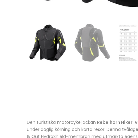
Den turistiska motorcykeljackan
Rebelhorn Hiker I
under daglig körning och korta resor. Denna tvålag
& Out HydraShield-membran med utmärkta egenska