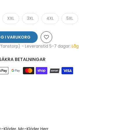
XXL
3XL
4XL
5XL
G I VARUKORG
affanstorp) - Leveranstid 5-7 dagar:
Låg
SÄKRA BETALNINGAR
-Kläder
Mc-Kläder Herr