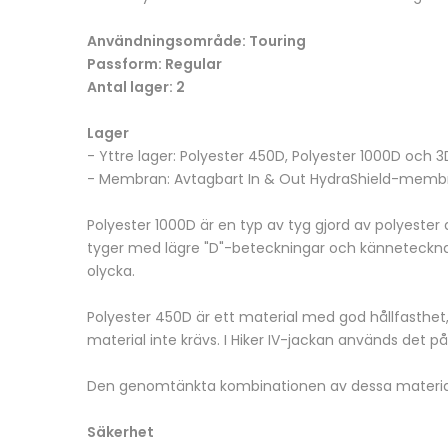
Användningsområde: Touring
Passform: Regular
Antal lager: 2
Lager
- Yttre lager: Polyester 450D, Polyester 1000D och 
- Membran: Avtagbart In & Out HydraShield-mem
Polyester 1000D är en typ av tyg gjord av polyester
tyger med lägre "D"-beteckningar och kännetecknas 
olycka.
Polyester 450D är ett material med god hållfasthet,
material inte krävs. I Hiker IV-jackan används det på
Den genomtänkta kombinationen av dessa material 
Säkerhet