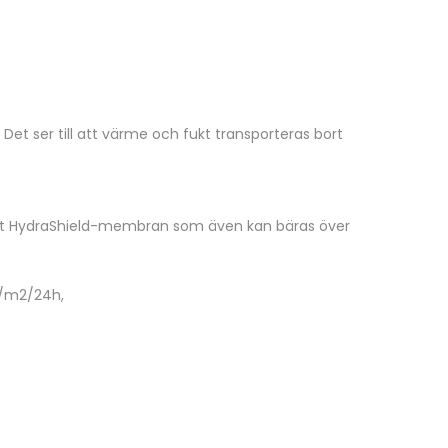
Det ser till att värme och fukt transporteras bort
& Out HydraShield-membran som även kan bäras över
g/m2/24h,