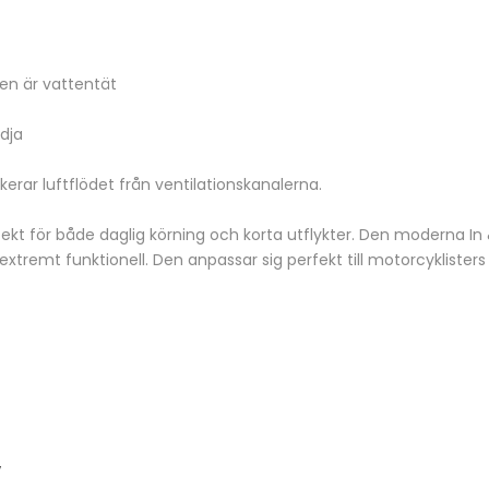
 en är vattentät
dja
kerar luftflödet från ventilationskanalerna.
perfekt för både daglig körning och korta utflykter. Den modern
tremt funktionell. Den anpassar sig perfekt till motorcyklister
y