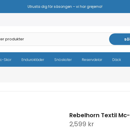
Sänkta priser – samma höga kvalitet!
sö
c-Skor
Endurokläder
Snöskoter
Reservdelar
Däck
Rebelhorn Textil Mc-
2,599 kr