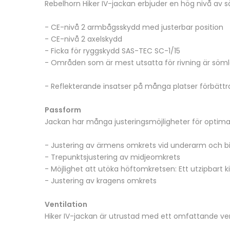
Rebelhorn Hiker IV-jackan erbjuder en hög nivå av s
- CE-nivå 2 armbågsskydd med justerbar position
- CE-nivå 2 axelskydd
- Ficka för ryggskydd SAS-TEC SC-1/15
- Områden som är mest utsatta för rivning är sömlö
- Reflekterande insatser på många platser förbättra
Passform
Jackan har många justeringsmöjligheter för optima
- Justering av ärmens omkrets vid underarm och b
- Trepunktsjustering av midjeomkrets
- Möjlighet att utöka höftomkretsen: Ett utzipbart 
- Justering av kragens omkrets
Ventilation
Hiker IV-jackan är utrustad med ett omfattande ve