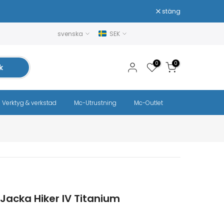
stäng
svenska
SEK
0
0
k
Verktyg & verkstad
Mc-Utrustning
Mc-Outlet
Jacka Hiker IV Titanium