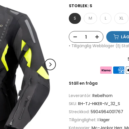
STORLEK:
S
S
M
L
XL
LÄG
• Tillgänglig Webblager (Ej St
Ställ en fråga
Leverantör:
Rebelhorn
SKU:
RH-TJ-HIKER-IV_32_S
Streckkod:
5904964001767
Tillgänglighet:
I lager
Kategorier:
Mc-Jackor Herr
Mc