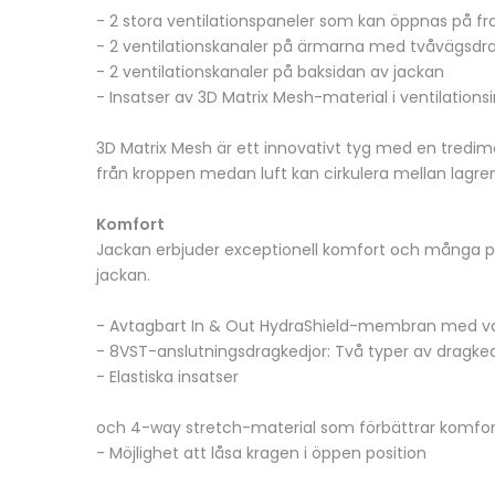
- 2 stora ventilationspaneler som kan öppnas på f
- 2 ventilationskanaler på ärmarna med tvåvägsdr
- 2 ventilationskanaler på baksidan av jackan
- Insatser av 3D Matrix Mesh-material i ventilation
3D Matrix Mesh är ett innovativt tyg med en tredime
från kroppen medan luft kan cirkulera mellan lagren
Komfort
Jackan erbjuder exceptionell komfort och många pr
jackan.
- Avtagbart In & Out HydraShield-membran med 
- 8VST-anslutningsdragkedjor: Två typer av dragkedjo
- Elastiska insatser
och 4-way stretch-material som förbättrar komfo
- Möjlighet att låsa kragen i öppen position