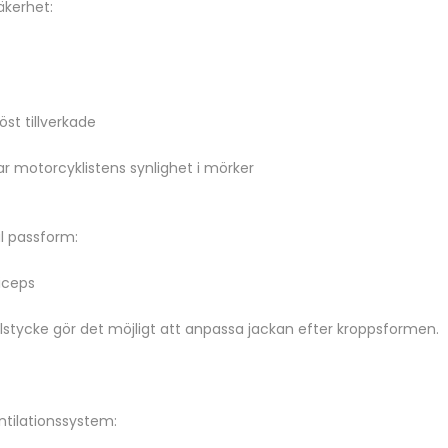
äkerhet:
st tillverkade
r motorcyklistens synlighet i mörker
l passform:
iceps
kilstycke gör det möjligt att anpassa jackan efter kroppsformen.
ntilationssystem: