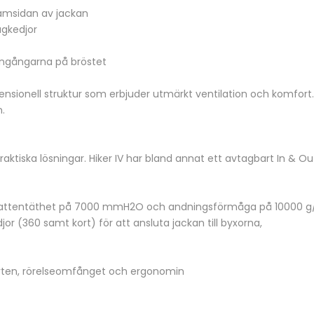
ramsidan av jackan
agkedjor
singångarna på bröstet
nsionell struktur som erbjuder utmärkt ventilation och komfort. 
.
aktiska lösningar. Hiker IV har bland annat ett avtagbart In 
vattentäthet på 7000 mmH2O och andningsförmåga på 10000 
r (360 samt kort) för att ansluta jackan till byxorna,
rten, rörelseomfånget och ergonomin