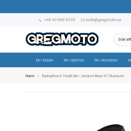
Hoppa
till
innehåll
+46 40 666 53 53
butik@gregmoto.se
Mc-Kläder
Mc-Hjälmar
Mc-Handskar
M
Hem
Rebelhorn Textil Mc-Jacka Hiker IV Titanium