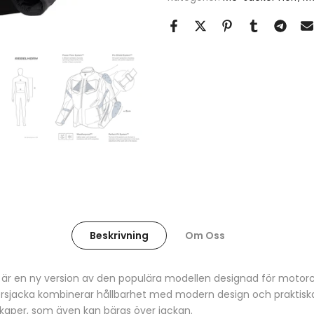
Beskrivning
Om Oss
V
är en ny version av den populära modellen designad för motorcy
ersjacka kombinerar hållbarhet med modern design och praktiska 
per, som även kan bäras över jackan.