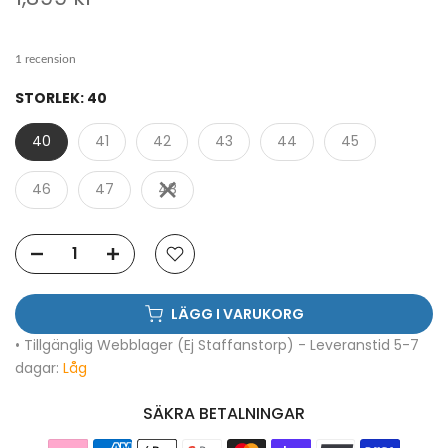
1 recension
STORLEK:
40
40
41
42
43
44
45
46
47
48
LÄGG I VARUKORG
• Tillgänglig Webblager (Ej Staffanstorp) - Leveranstid 5-7
dagar:
Låg
SÄKRA BETALNINGAR