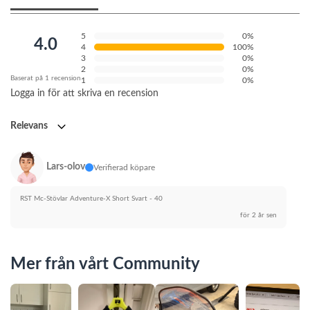
5
0%
4.0
4
100%
3
0%
2
0%
Baserat på 1 recension
1
0%
Logga in för att skriva en recension
Relevans
Lars-olov
Verifierad köpare
RST Mc-Stövlar Adventure-X Short Svart - 40
för 2 år sen
Mer från vårt Community