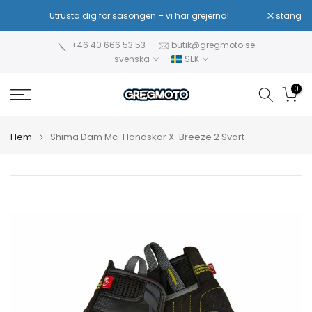
Hoppa
Utrusta dig för säsongen – vi har grejerna!
stäng
Sä
till
innehåll
+46 40 666 53 53
butik@gregmoto.se
svenska
SEK
0
Hem
Shima Dam Mc-Handskar X-Breeze 2 Svart