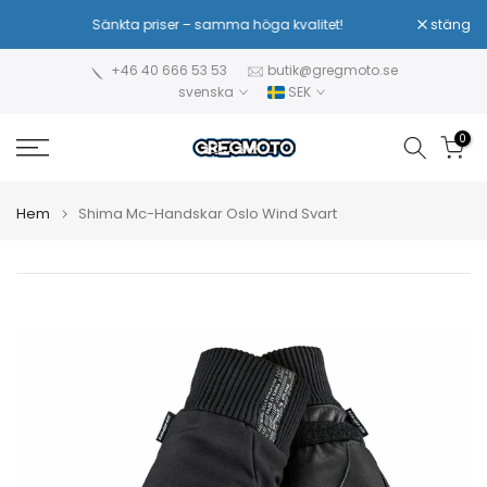
Hoppa
Sänkta priser – samma höga kvalitet!
stäng
till
innehåll
+46 40 666 53 53
butik@gregmoto.se
svenska
SEK
0
Hem
Shima Mc-Handskar Oslo Wind Svart