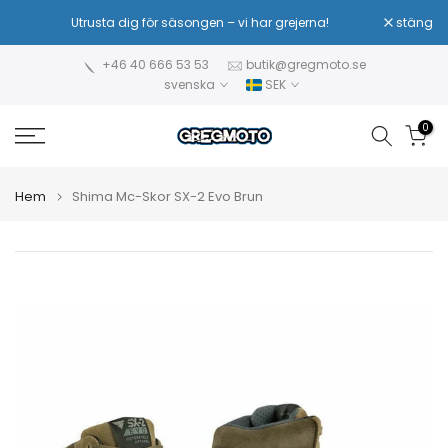
Hoppa
Utrusta dig för säsongen – vi har grejerna!
stäng
Sä
till
innehåll
+46 40 666 53 53
butik@gregmoto.se
svenska
SEK
0
Hem
Shima Mc-Skor SX-2 Evo Brun